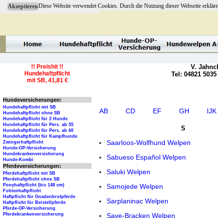
Diese Website verwendet Cookies. Durch die Nutzung dieser Webseite erkläre
Akzeptieren
!! Preishit !!
V. Jahnc
Hundehaftpflicht
Tel: 04821 5035
mit SB, 41,81 €
Hundeversicherungen:
Hundehaftpflicht mit SB
AB
CD
EF
GH
IJK
Hundehaftpflicht ohne SB
Hundehaftpflicht für 2 Hunde
Hundehaftpflicht für Pers. ab 55
S
Hundehaftpflicht für Pers. ab 60
Hundehaftpflicht für Kampfhunde
Saarloos-Wolfhund Welpen
Zwingerhaftpflicht
Hunde-OP-Versicherung
Hundekrankenversicherung
Sabueso Español Welpen
Hunde-Kombi
Pferdeversicherungen:
Saluki Welpen
Pferdehaftpflicht mit SB
Pferdehaftpflicht ohne SB
Samojede Welpen
Ponyhaftpflicht (bis 148 cm)
Fohlenhaftpflicht
Haftpflicht für Gnadenbrotpferde
Sarplaninac Welpen
Haftpflicht für Beistellpferde
Pferde-OP-Versicherung
Save-Bracken Welpen
Pferdekrankenversicherung