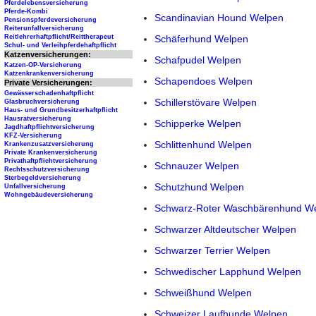
Pferdelebensversicherung
Pferde-Kombi
Scandinavian Hound Welpen
Pensionspferdeversicherung
Reiterunfallversicherung
Schäferhund Welpen
Reitlehrerhaftpflicht/Reittherapeut
Schul- und Verleihpferdehaftpflicht
Katzenversicherungen:
Schafpudel Welpen
Katzen-OP-Versicherung
Katzenkrankenversicherung
Schapendoes Welpen
Private Versicherungen:
Gewässerschadenhaftpflicht
Schillerstövare Welpen
Glasbruchversicherung
Haus- und Grundbesitzerhaftpflicht
Hausratversicherung
Schipperke Welpen
Jagdhaftpflichtversicherung
KFZ-Versicherung
Schlittenhund Welpen
Krankenzusatzversicherung
Private Krankenversicherung
Privathaftpflichtversicherung
Schnauzer Welpen
Rechtsschutzversicherung
Sterbegeldversicherung
Schutzhund Welpen
Unfallversicherung
Wohngebäudeversicherung
Schwarz-Roter Waschbärenhund W
Schwarzer Altdeutscher Welpen
Schwarzer Terrier Welpen
Schwedischer Lapphund Welpen
Schweißhund Welpen
Schweizer Laufhunde Welpen