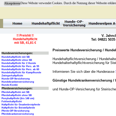
Diese Website verwendet Cookies. Durch die Nutzung dieser Webseite erkläre
Akzeptieren
!! Preishit !!
V. Jahnc
Hundehaftpflicht
Tel: 04821 5035
mit SB, 41,81 €
Preiswerte Hundeversicherung / Hundeha
Hundeversicherungen:
Hundehaftpflicht mit SB
Hundehaftpflichtversicherung / Hundehalter
Hundehaftpflicht ohne SB
Hundehalterhaftpflichtversicherung für S
Hundehaftpflicht für 2 Hunde
Hundehaftpflicht für Pers. ab 55
Hundehaftpflicht für Pers. ab 60
Informieren Sie sich über die Hunderasse
Hundehaftpflicht für Kampfhunde
Zwingerhaftpflicht
Hunde-OP-Versicherung
Günstige Hundekrankenversicherung / 
Hundekrankenversicherung
Hunde-Kombi
Pferdeversicherungen:
und Hunde-OP-Versicherung für Steirisc
Pferdehaftpflicht mit SB
Pferdehaftpflicht ohne SB
Ponyhaftpflicht (bis 148 cm)
Fohlenhaftpflicht
Haftpflicht für Gnadenbrotpferde
Haftpflicht für Beistellpferde
Pferde-OP-Versicherung
Pferdekrankenversicherung