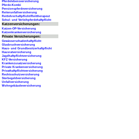
Pferdelebensversicherung
Pferde-Kombi
Pensionspferdeversicherung
Reiterunfallversicherung
Reitlehrerhaftpflicht/Reittherapeut
Schul- und Verleihpferdehaftpflicht
Katzenversicherungen:
Katzen-OP-Versicherung
Katzenkrankenversicherung
Private Versicherungen:
Gewässerschadenhaftpflicht
Glasbruchversicherung
Haus- und Grundbesitzerhaftpflicht
Hausratversicherung
Jagdhaftpflichtversicherung
KFZ-Versicherung
Krankenzusatzversicherung
Private Krankenversicherung
Privathaftpflichtversicherung
Rechtsschutzversicherung
Sterbegeldversicherung
Unfallversicherung
Wohngebäudeversicherung