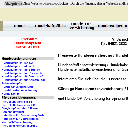
Diese Website verwendet Cookies. Durch die Nutzung dieser Webseite erkläre
Akzeptieren
!! Preishit !!
V. Jahnc
Hundehaftpflicht
Tel: 04821 5035
mit SB, 41,81 €
Preiswerte Hundeversicherung / Hundeha
Hundeversicherungen:
Hundehaftpflicht mit SB
Hundehaftpflichtversicherung / Hundehalter
Hundehaftpflicht ohne SB
Hundehalterhaftpflichtversicherung für Sp
Hundehaftpflicht für 2 Hunde
Hundehaftpflicht für Pers. ab 55
Hundehaftpflicht für Pers. ab 60
Informieren Sie sich über die Hunderasse
Hundehaftpflicht für Kampfhunde
Zwingerhaftpflicht
Hunde-OP-Versicherung
Günstige Hundekrankenversicherung / 
Hundekrankenversicherung
Hunde-Kombi
Pferdeversicherungen:
und Hunde-OP-Versicherung für Spinone I
Pferdehaftpflicht mit SB
Pferdehaftpflicht ohne SB
Ponyhaftpflicht (bis 148 cm)
Fohlenhaftpflicht
Haftpflicht für Gnadenbrotpferde
Haftpflicht für Beistellpferde
Pferde-OP-Versicherung
Pferdekrankenversicherung