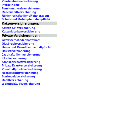
Pferdelebensversicherung
Pferde-Kombi
Pensionspferdeversicherung
Reiterunfallversicherung
Reitlehrerhaftpflicht/Reittherapeut
Schul- und Verleihpferdehaftpflicht
Katzenversicherungen:
Katzen-OP-Versicherung
Katzenkrankenversicherung
Private Versicherungen:
Gewässerschadenhaftpflicht
Glasbruchversicherung
Haus- und Grundbesitzerhaftpflicht
Hausratversicherung
Jagdhaftpflichtversicherung
KFZ-Versicherung
Krankenzusatzversicherung
Private Krankenversicherung
Privathaftpflichtversicherung
Rechtsschutzversicherung
Sterbegeldversicherung
Unfallversicherung
Wohngebäudeversicherung