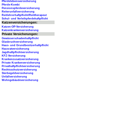
Pferdelebensversicherung
Pferde-Kombi
Pensionspferdeversicherung
Reiterunfallversicherung
Reitlehrerhaftpflicht/Reittherapeut
Schul- und Verleihpferdehaftpflicht
Katzenversicherungen:
Katzen-OP-Versicherung
Katzenkrankenversicherung
Private Versicherungen:
Gewässerschadenhaftpflicht
Glasbruchversicherung
Haus- und Grundbesitzerhaftpflicht
Hausratversicherung
Jagdhaftpflichtversicherung
KFZ-Versicherung
Krankenzusatzversicherung
Private Krankenversicherung
Privathaftpflichtversicherung
Rechtsschutzversicherung
Sterbegeldversicherung
Unfallversicherung
Wohngebäudeversicherung