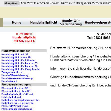
Diese Website verwendet Cookies. Durch die Nutzung dieser Webseite erkläre
Akzeptieren
!! Preishit !!
V. Jahnc
Hundehaftpflicht
Tel: 04821 5035
mit SB, 41,81 €
Preiswerte Hundeversicherung / Hundeha
Hundeversicherungen:
Hundehaftpflicht mit SB
Hundehaftpflichtversicherung / Hundehalter
Hundehaftpflicht ohne SB
Hundehalterhaftpflichtversicherung für Ti
Hundehaftpflicht für 2 Hunde
Hundehaftpflicht für Pers. ab 55
Hundehaftpflicht für Pers. ab 60
Informieren Sie sich über die Hunderasse
Hundehaftpflicht für Kampfhunde
Zwingerhaftpflicht
Hunde-OP-Versicherung
Günstige Hundekrankenversicherung / 
Hundekrankenversicherung
Hunde-Kombi
Pferdeversicherungen:
und Hunde-OP-Versicherung für Tibetisch
Pferdehaftpflicht mit SB
Pferdehaftpflicht ohne SB
Ponyhaftpflicht (bis 148 cm)
Fohlenhaftpflicht
Haftpflicht für Gnadenbrotpferde
Haftpflicht für Beistellpferde
Pferde-OP-Versicherung
Pferdekrankenversicherung