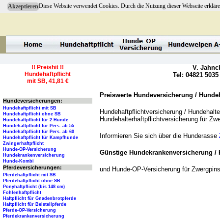
Diese Website verwendet Cookies. Durch die Nutzung dieser Webseite erkläre
Akzeptieren
!! Preishit !!
V. Jahnc
Hundehaftpflicht
Tel: 04821 5035
mit SB, 41,81 €
Preiswerte Hundeversicherung / Hundeha
Hundeversicherungen:
Hundehaftpflicht mit SB
Hundehaftpflichtversicherung / Hundehalter
Hundehaftpflicht ohne SB
Hundehalterhaftpflichtversicherung für Z
Hundehaftpflicht für 2 Hunde
Hundehaftpflicht für Pers. ab 55
Hundehaftpflicht für Pers. ab 60
Informieren Sie sich über die Hunderasse
Hundehaftpflicht für Kampfhunde
Zwingerhaftpflicht
Hunde-OP-Versicherung
Günstige Hundekrankenversicherung / 
Hundekrankenversicherung
Hunde-Kombi
Pferdeversicherungen:
und Hunde-OP-Versicherung für Zwergpin
Pferdehaftpflicht mit SB
Pferdehaftpflicht ohne SB
Ponyhaftpflicht (bis 148 cm)
Fohlenhaftpflicht
Haftpflicht für Gnadenbrotpferde
Haftpflicht für Beistellpferde
Pferde-OP-Versicherung
Pferdekrankenversicherung