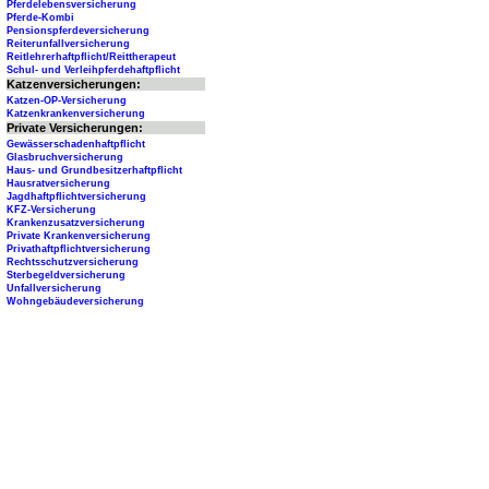
Pferdelebensversicherung
Pferde-Kombi
Pensionspferdeversicherung
Reiterunfallversicherung
Reitlehrerhaftpflicht/Reittherapeut
Schul- und Verleihpferdehaftpflicht
Katzenversicherungen:
Katzen-OP-Versicherung
Katzenkrankenversicherung
Private Versicherungen:
Gewässerschadenhaftpflicht
Glasbruchversicherung
Haus- und Grundbesitzerhaftpflicht
Hausratversicherung
Jagdhaftpflichtversicherung
KFZ-Versicherung
Krankenzusatzversicherung
Private Krankenversicherung
Privathaftpflichtversicherung
Rechtsschutzversicherung
Sterbegeldversicherung
Unfallversicherung
Wohngebäudeversicherung