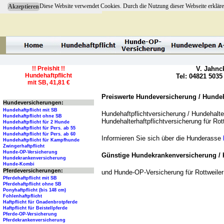
Diese Website verwendet Cookies. Durch die Nutzung dieser Webseite erkläre
Akzeptieren
!! Preishit !!
V. Jahnc
Hundehaftpflicht
Tel: 04821 5035
mit SB, 41,81 €
Preiswerte Hundeversicherung / Hundeha
Hundeversicherungen:
Hundehaftpflicht mit SB
Hundehaftpflichtversicherung / Hundehalter
Hundehaftpflicht ohne SB
Hundehalterhaftpflichtversicherung für Ro
Hundehaftpflicht für 2 Hunde
Hundehaftpflicht für Pers. ab 55
Hundehaftpflicht für Pers. ab 60
Informieren Sie sich über die Hunderasse
Hundehaftpflicht für Kampfhunde
Zwingerhaftpflicht
Hunde-OP-Versicherung
Günstige Hundekrankenversicherung / 
Hundekrankenversicherung
Hunde-Kombi
Pferdeversicherungen:
und Hunde-OP-Versicherung für Rottweile
Pferdehaftpflicht mit SB
Pferdehaftpflicht ohne SB
Ponyhaftpflicht (bis 148 cm)
Fohlenhaftpflicht
Haftpflicht für Gnadenbrotpferde
Haftpflicht für Beistellpferde
Pferde-OP-Versicherung
Pferdekrankenversicherung