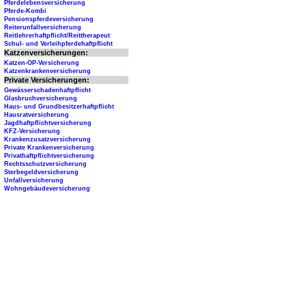
Pferdelebensversicherung
Pferde-Kombi
Pensionspferdeversicherung
Reiterunfallversicherung
Reitlehrerhaftpflicht/Reittherapeut
Schul- und Verleihpferdehaftpflicht
Katzenversicherungen:
Katzen-OP-Versicherung
Katzenkrankenversicherung
Private Versicherungen:
Gewässerschadenhaftpflicht
Glasbruchversicherung
Haus- und Grundbesitzerhaftpflicht
Hausratversicherung
Jagdhaftpflichtversicherung
KFZ-Versicherung
Krankenzusatzversicherung
Private Krankenversicherung
Privathaftpflichtversicherung
Rechtsschutzversicherung
Sterbegeldversicherung
Unfallversicherung
Wohngebäudeversicherung