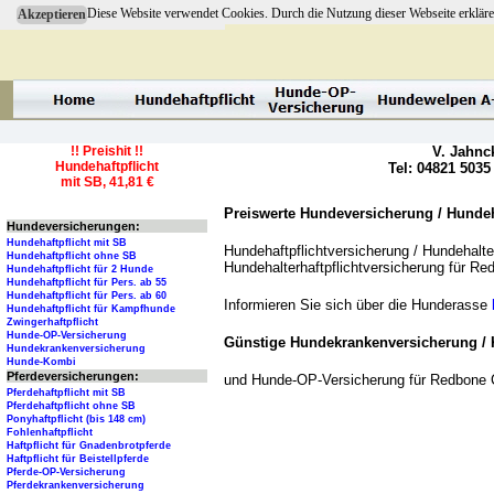
Diese Website verwendet Cookies. Durch die Nutzung dieser Webseite erkläre
Akzeptieren
!! Preishit !!
V. Jahnc
Hundehaftpflicht
Tel: 04821 5035
mit SB, 41,81 €
Preiswerte Hundeversicherung / Hundeha
Hundeversicherungen:
Hundehaftpflicht mit SB
Hundehaftpflichtversicherung / Hundehalter
Hundehaftpflicht ohne SB
Hundehalterhaftpflichtversicherung für 
Hundehaftpflicht für 2 Hunde
Hundehaftpflicht für Pers. ab 55
Hundehaftpflicht für Pers. ab 60
Informieren Sie sich über die Hunderasse
Hundehaftpflicht für Kampfhunde
Zwingerhaftpflicht
Hunde-OP-Versicherung
Günstige Hundekrankenversicherung / 
Hundekrankenversicherung
Hunde-Kombi
Pferdeversicherungen:
und Hunde-OP-Versicherung für Redbone
Pferdehaftpflicht mit SB
Pferdehaftpflicht ohne SB
Ponyhaftpflicht (bis 148 cm)
Fohlenhaftpflicht
Haftpflicht für Gnadenbrotpferde
Haftpflicht für Beistellpferde
Pferde-OP-Versicherung
Pferdekrankenversicherung