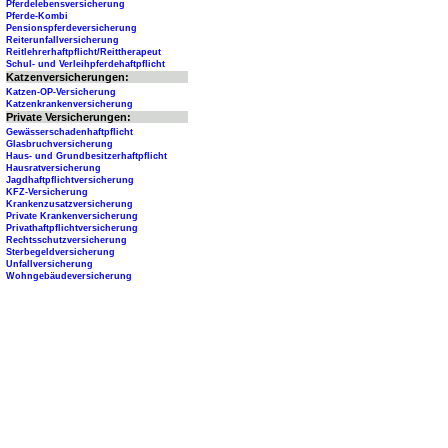
Pferdelebensversicherung
Pferde-Kombi
Pensionspferdeversicherung
Reiterunfallversicherung
Reitlehrerhaftpflicht/Reittherapeut
Schul- und Verleihpferdehaftpflicht
Katzenversicherungen:
Katzen-OP-Versicherung
Katzenkrankenversicherung
Private Versicherungen:
Gewässerschadenhaftpflicht
Glasbruchversicherung
Haus- und Grundbesitzerhaftpflicht
Hausratversicherung
Jagdhaftpflichtversicherung
KFZ-Versicherung
Krankenzusatzversicherung
Private Krankenversicherung
Privathaftpflichtversicherung
Rechtsschutzversicherung
Sterbegeldversicherung
Unfallversicherung
Wohngebäudeversicherung