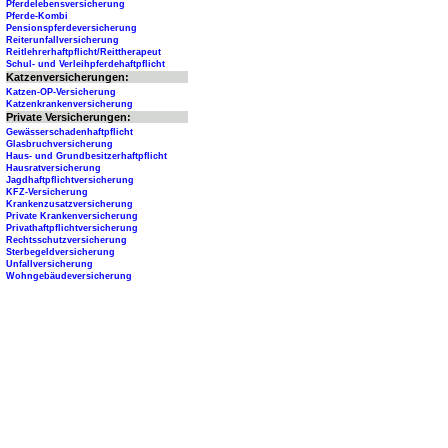
Pferdelebensversicherung
Pferde-Kombi
Pensionspferdeversicherung
Reiterunfallversicherung
Reitlehrerhaftpflicht/Reittherapeut
Schul- und Verleihpferdehaftpflicht
Katzenversicherungen:
Katzen-OP-Versicherung
Katzenkrankenversicherung
Private Versicherungen:
Gewässerschadenhaftpflicht
Glasbruchversicherung
Haus- und Grundbesitzerhaftpflicht
Hausratversicherung
Jagdhaftpflichtversicherung
KFZ-Versicherung
Krankenzusatzversicherung
Private Krankenversicherung
Privathaftpflichtversicherung
Rechtsschutzversicherung
Sterbegeldversicherung
Unfallversicherung
Wohngebäudeversicherung