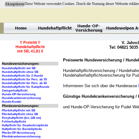
Diese Website verwendet Cookies. Durch die Nutzung dieser Webseite erkläre
Akzeptieren
!! Preishit !!
V. Jahnc
Hundehaftpflicht
Tel: 04821 5035
mit SB, 41,81 €
Preiswerte Hundeversicherung / Hundeha
Hundeversicherungen:
Hundehaftpflicht mit SB
Hundehaftpflichtversicherung / Hundehalter
Hundehaftpflicht ohne SB
Hundehalterhaftpflichtversicherung für Pu
Hundehaftpflicht für 2 Hunde
Hundehaftpflicht für Pers. ab 55
Hundehaftpflicht für Pers. ab 60
Informieren Sie sich über die Hunderasse
Hundehaftpflicht für Kampfhunde
Zwingerhaftpflicht
Hunde-OP-Versicherung
Günstige Hundekrankenversicherung / 
Hundekrankenversicherung
Hunde-Kombi
Pferdeversicherungen:
und Hunde-OP-Versicherung für Pudel We
Pferdehaftpflicht mit SB
Pferdehaftpflicht ohne SB
Ponyhaftpflicht (bis 148 cm)
Fohlenhaftpflicht
Haftpflicht für Gnadenbrotpferde
Haftpflicht für Beistellpferde
Pferde-OP-Versicherung
Pferdekrankenversicherung