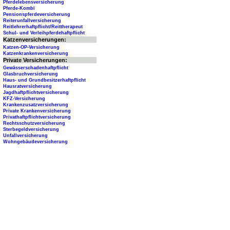
Pferdelebensversicherung
Pferde-Kombi
Pensionspferdeversicherung
Reiterunfallversicherung
Reitlehrerhaftpflicht/Reittherapeut
Schul- und Verleihpferdehaftpflicht
Katzenversicherungen:
Katzen-OP-Versicherung
Katzenkrankenversicherung
Private Versicherungen:
Gewässerschadenhaftpflicht
Glasbruchversicherung
Haus- und Grundbesitzerhaftpflicht
Hausratversicherung
Jagdhaftpflichtversicherung
KFZ-Versicherung
Krankenzusatzversicherung
Private Krankenversicherung
Privathaftpflichtversicherung
Rechtsschutzversicherung
Sterbegeldversicherung
Unfallversicherung
Wohngebäudeversicherung