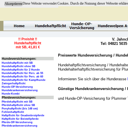
Diese Website verwendet Cookies. Durch die Nutzung dieser Webseite erkläre
Akzeptieren
!! Preishit !!
V. Jahnc
Hundehaftpflicht
Tel: 04821 5035
mit SB, 41,81 €
Preiswerte Hundeversicherung / Hundeha
Hundeversicherungen:
Hundehaftpflicht mit SB
Hundehaftpflichtversicherung / Hundehalter
Hundehaftpflicht ohne SB
Hundehalterhaftpflichtversicherung für Pl
Hundehaftpflicht für 2 Hunde
Hundehaftpflicht für Pers. ab 55
Hundehaftpflicht für Pers. ab 60
Informieren Sie sich über die Hunderasse
Hundehaftpflicht für Kampfhunde
Zwingerhaftpflicht
Hunde-OP-Versicherung
Günstige Hundekrankenversicherung / 
Hundekrankenversicherung
Hunde-Kombi
Pferdeversicherungen:
und Hunde-OP-Versicherung für Plummer 
Pferdehaftpflicht mit SB
Pferdehaftpflicht ohne SB
Ponyhaftpflicht (bis 148 cm)
Fohlenhaftpflicht
Haftpflicht für Gnadenbrotpferde
Haftpflicht für Beistellpferde
Pferde-OP-Versicherung
Pferdekrankenversicherung