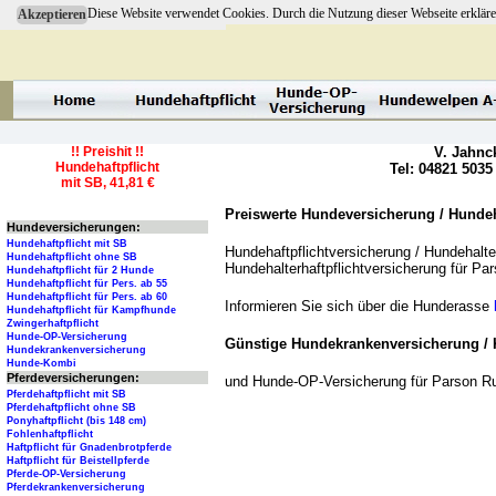
Diese Website verwendet Cookies. Durch die Nutzung dieser Webseite erkläre
Akzeptieren
!! Preishit !!
V. Jahnc
Hundehaftpflicht
Tel: 04821 5035
mit SB, 41,81 €
Preiswerte Hundeversicherung / Hundeha
Hundeversicherungen:
Hundehaftpflicht mit SB
Hundehaftpflichtversicherung / Hundehalter
Hundehaftpflicht ohne SB
Hundehalterhaftpflichtversicherung für Pa
Hundehaftpflicht für 2 Hunde
Hundehaftpflicht für Pers. ab 55
Hundehaftpflicht für Pers. ab 60
Informieren Sie sich über die Hunderasse
Hundehaftpflicht für Kampfhunde
Zwingerhaftpflicht
Hunde-OP-Versicherung
Günstige Hundekrankenversicherung / 
Hundekrankenversicherung
Hunde-Kombi
Pferdeversicherungen:
und Hunde-OP-Versicherung für Parson Ru
Pferdehaftpflicht mit SB
Pferdehaftpflicht ohne SB
Ponyhaftpflicht (bis 148 cm)
Fohlenhaftpflicht
Haftpflicht für Gnadenbrotpferde
Haftpflicht für Beistellpferde
Pferde-OP-Versicherung
Pferdekrankenversicherung