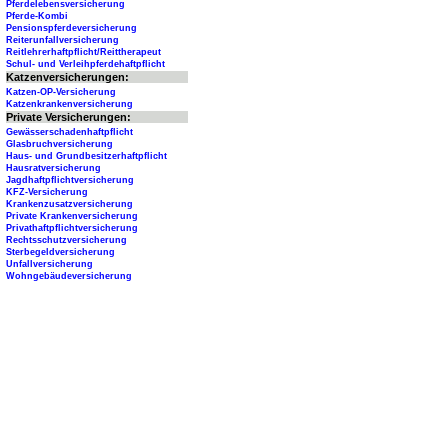
Pferdelebensversicherung
Pferde-Kombi
Pensionspferdeversicherung
Reiterunfallversicherung
Reitlehrerhaftpflicht/Reittherapeut
Schul- und Verleihpferdehaftpflicht
Katzenversicherungen:
Katzen-OP-Versicherung
Katzenkrankenversicherung
Private Versicherungen:
Gewässerschadenhaftpflicht
Glasbruchversicherung
Haus- und Grundbesitzerhaftpflicht
Hausratversicherung
Jagdhaftpflichtversicherung
KFZ-Versicherung
Krankenzusatzversicherung
Private Krankenversicherung
Privathaftpflichtversicherung
Rechtsschutzversicherung
Sterbegeldversicherung
Unfallversicherung
Wohngebäudeversicherung