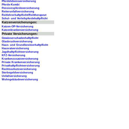
Pferdelebensversicherung
Pferde-Kombi
Pensionspferdeversicherung
Reiterunfallversicherung
Reitlehrerhaftpflicht/Reittherapeut
Schul- und Verleihpferdehaftpflicht
Katzenversicherungen:
Katzen-OP-Versicherung
Katzenkrankenversicherung
Private Versicherungen:
Gewässerschadenhaftpflicht
Glasbruchversicherung
Haus- und Grundbesitzerhaftpflicht
Hausratversicherung
Jagdhaftpflichtversicherung
KFZ-Versicherung
Krankenzusatzversicherung
Private Krankenversicherung
Privathaftpflichtversicherung
Rechtsschutzversicherung
Sterbegeldversicherung
Unfallversicherung
Wohngebäudeversicherung