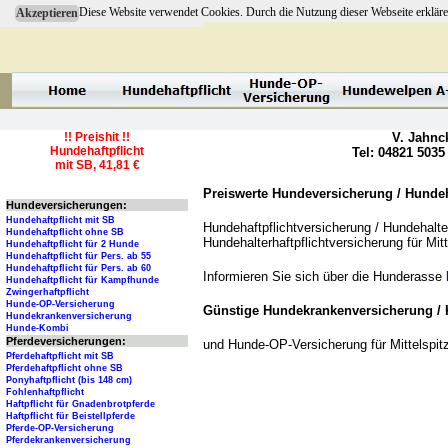
Diese Website verwendet Cookies. Durch die Nutzung dieser Webseite erkläre
Akzeptieren
!! Preishit !!
V. Jahnc
Hundehaftpflicht
Tel: 04821 5035
mit SB, 41,81 €
Preiswerte Hundeversicherung / Hundeha
Hundeversicherungen:
Hundehaftpflicht mit SB
Hundehaftpflichtversicherung / Hundehalter
Hundehaftpflicht ohne SB
Hundehalterhaftpflichtversicherung für Mit
Hundehaftpflicht für 2 Hunde
Hundehaftpflicht für Pers. ab 55
Hundehaftpflicht für Pers. ab 60
Informieren Sie sich über die Hunderasse
Hundehaftpflicht für Kampfhunde
Zwingerhaftpflicht
Hunde-OP-Versicherung
Günstige Hundekrankenversicherung / 
Hundekrankenversicherung
Hunde-Kombi
Pferdeversicherungen:
und Hunde-OP-Versicherung für Mittelspi
Pferdehaftpflicht mit SB
Pferdehaftpflicht ohne SB
Ponyhaftpflicht (bis 148 cm)
Fohlenhaftpflicht
Haftpflicht für Gnadenbrotpferde
Haftpflicht für Beistellpferde
Pferde-OP-Versicherung
Pferdekrankenversicherung