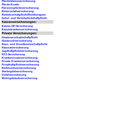
Pferdelebensversicherung
Pferde-Kombi
Pensionspferdeversicherung
Reiterunfallversicherung
Reitlehrerhaftpflicht/Reittherapeut
Schul- und Verleihpferdehaftpflicht
Katzenversicherungen:
Katzen-OP-Versicherung
Katzenkrankenversicherung
Private Versicherungen:
Gewässerschadenhaftpflicht
Glasbruchversicherung
Haus- und Grundbesitzerhaftpflicht
Hausratversicherung
Jagdhaftpflichtversicherung
KFZ-Versicherung
Krankenzusatzversicherung
Private Krankenversicherung
Privathaftpflichtversicherung
Rechtsschutzversicherung
Sterbegeldversicherung
Unfallversicherung
Wohngebäudeversicherung