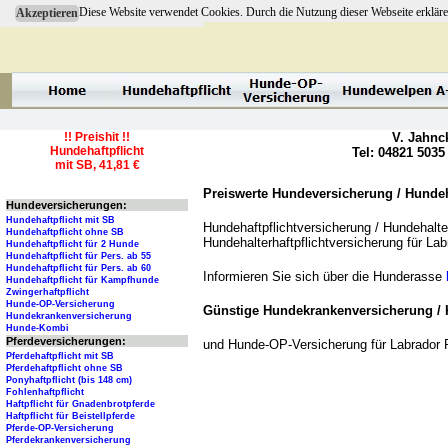
Diese Website verwendet Cookies. Durch die Nutzung dieser Webseite erkläre
Akzeptieren
!! Preishit !!
V. Jahnc
Hundehaftpflicht
Tel: 04821 5035
mit SB, 41,81 €
Preiswerte Hundeversicherung / Hundeha
Hundeversicherungen:
Hundehaftpflicht mit SB
Hundehaftpflichtversicherung / Hundehalter
Hundehaftpflicht ohne SB
Hundehalterhaftpflichtversicherung für La
Hundehaftpflicht für 2 Hunde
Hundehaftpflicht für Pers. ab 55
Hundehaftpflicht für Pers. ab 60
Informieren Sie sich über die Hunderasse
Hundehaftpflicht für Kampfhunde
Zwingerhaftpflicht
Hunde-OP-Versicherung
Günstige Hundekrankenversicherung / 
Hundekrankenversicherung
Hunde-Kombi
Pferdeversicherungen:
und Hunde-OP-Versicherung für Labrador 
Pferdehaftpflicht mit SB
Pferdehaftpflicht ohne SB
Ponyhaftpflicht (bis 148 cm)
Fohlenhaftpflicht
Haftpflicht für Gnadenbrotpferde
Haftpflicht für Beistellpferde
Pferde-OP-Versicherung
Pferdekrankenversicherung