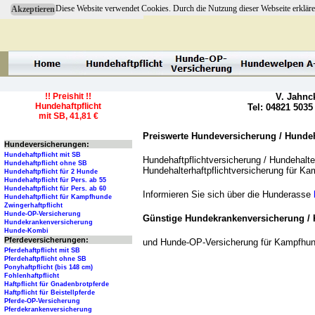
Diese Website verwendet Cookies. Durch die Nutzung dieser Webseite erkläre
Akzeptieren
!! Preishit !!
V. Jahnc
Hundehaftpflicht
Tel: 04821 5035
mit SB, 41,81 €
Preiswerte Hundeversicherung / Hundeha
Hundeversicherungen:
Hundehaftpflicht mit SB
Hundehaftpflichtversicherung / Hundehalter
Hundehaftpflicht ohne SB
Hundehalterhaftpflichtversicherung für K
Hundehaftpflicht für 2 Hunde
Hundehaftpflicht für Pers. ab 55
Hundehaftpflicht für Pers. ab 60
Informieren Sie sich über die Hunderasse
Hundehaftpflicht für Kampfhunde
Zwingerhaftpflicht
Hunde-OP-Versicherung
Günstige Hundekrankenversicherung / 
Hundekrankenversicherung
Hunde-Kombi
Pferdeversicherungen:
und Hunde-OP-Versicherung für Kampfhu
Pferdehaftpflicht mit SB
Pferdehaftpflicht ohne SB
Ponyhaftpflicht (bis 148 cm)
Fohlenhaftpflicht
Haftpflicht für Gnadenbrotpferde
Haftpflicht für Beistellpferde
Pferde-OP-Versicherung
Pferdekrankenversicherung