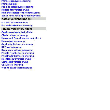
Pferdelebensversicherung
Pferde-Kombi
Pensionspferdeversicherung
Reiterunfallversicherung
Reitlehrerhaftpflicht/Reittherapeut
Schul- und Verleihpferdehaftpflicht
Katzenversicherungen:
Katzen-OP-Versicherung
Katzenkrankenversicherung
Private Versicherungen:
Gewässerschadenhaftpflicht
Glasbruchversicherung
Haus- und Grundbesitzerhaftpflicht
Hausratversicherung
Jagdhaftpflichtversicherung
KFZ-Versicherung
Krankenzusatzversicherung
Private Krankenversicherung
Privathaftpflichtversicherung
Rechtsschutzversicherung
Sterbegeldversicherung
Unfallversicherung
Wohngebäudeversicherung