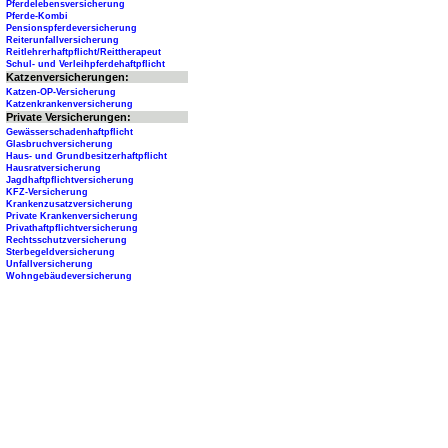
Pferdelebensversicherung
Pferde-Kombi
Pensionspferdeversicherung
Reiterunfallversicherung
Reitlehrerhaftpflicht/Reittherapeut
Schul- und Verleihpferdehaftpflicht
Katzenversicherungen:
Katzen-OP-Versicherung
Katzenkrankenversicherung
Private Versicherungen:
Gewässerschadenhaftpflicht
Glasbruchversicherung
Haus- und Grundbesitzerhaftpflicht
Hausratversicherung
Jagdhaftpflichtversicherung
KFZ-Versicherung
Krankenzusatzversicherung
Private Krankenversicherung
Privathaftpflichtversicherung
Rechtsschutzversicherung
Sterbegeldversicherung
Unfallversicherung
Wohngebäudeversicherung