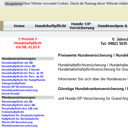
Diese Website verwendet Cookies. Durch die Nutzung dieser Webseite erkläre
Akzeptieren
!! Preishit !!
V. Jahnc
Hundehaftpflicht
Tel: 04821 5035
mit SB, 41,81 €
Preiswerte Hundeversicherung / Hundeha
Hundeversicherungen:
Hundehaftpflicht mit SB
Hundehaftpflichtversicherung / Hundehalter
Hundehaftpflicht ohne SB
Hundehalterhaftpflichtversicherung für G
Hundehaftpflicht für 2 Hunde
Hundehaftpflicht für Pers. ab 55
Hundehaftpflicht für Pers. ab 60
Informieren Sie sich über die Hunderasse
Hundehaftpflicht für Kampfhunde
Zwingerhaftpflicht
Hunde-OP-Versicherung
Günstige Hundekrankenversicherung / 
Hundekrankenversicherung
Hunde-Kombi
Pferdeversicherungen:
und Hunde-OP-Versicherung für Grand Ang
Pferdehaftpflicht mit SB
Pferdehaftpflicht ohne SB
Ponyhaftpflicht (bis 148 cm)
Fohlenhaftpflicht
Haftpflicht für Gnadenbrotpferde
Haftpflicht für Beistellpferde
Pferde-OP-Versicherung
Pferdekrankenversicherung