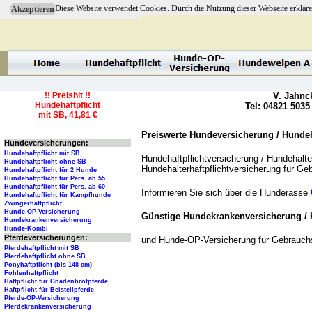
Diese Website verwendet Cookies. Durch die Nutzung dieser Webseite erkläre
Akzeptieren
!! Preishit !!
V. Jahnc
Hundehaftpflicht
Tel: 04821 5035
mit SB, 41,81 €
Preiswerte Hundeversicherung / Hundeha
Hundeversicherungen:
Hundehaftpflicht mit SB
Hundehaftpflichtversicherung / Hundehalter
Hundehaftpflicht ohne SB
Hundehalterhaftpflichtversicherung für G
Hundehaftpflicht für 2 Hunde
Hundehaftpflicht für Pers. ab 55
Hundehaftpflicht für Pers. ab 60
Informieren Sie sich über die Hunderasse
Hundehaftpflicht für Kampfhunde
Zwingerhaftpflicht
Hunde-OP-Versicherung
Günstige Hundekrankenversicherung / 
Hundekrankenversicherung
Hunde-Kombi
Pferdeversicherungen:
und Hunde-OP-Versicherung für Gebrauc
Pferdehaftpflicht mit SB
Pferdehaftpflicht ohne SB
Ponyhaftpflicht (bis 148 cm)
Fohlenhaftpflicht
Haftpflicht für Gnadenbrotpferde
Haftpflicht für Beistellpferde
Pferde-OP-Versicherung
Pferdekrankenversicherung