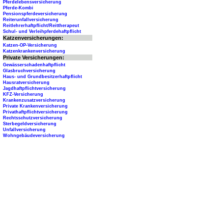
Pferdelebensversicherung
Pferde-Kombi
Pensionspferdeversicherung
Reiterunfallversicherung
Reitlehrerhaftpflicht/Reittherapeut
Schul- und Verleihpferdehaftpflicht
Katzenversicherungen:
Katzen-OP-Versicherung
Katzenkrankenversicherung
Private Versicherungen:
Gewässerschadenhaftpflicht
Glasbruchversicherung
Haus- und Grundbesitzerhaftpflicht
Hausratversicherung
Jagdhaftpflichtversicherung
KFZ-Versicherung
Krankenzusatzversicherung
Private Krankenversicherung
Privathaftpflichtversicherung
Rechtsschutzversicherung
Sterbegeldversicherung
Unfallversicherung
Wohngebäudeversicherung