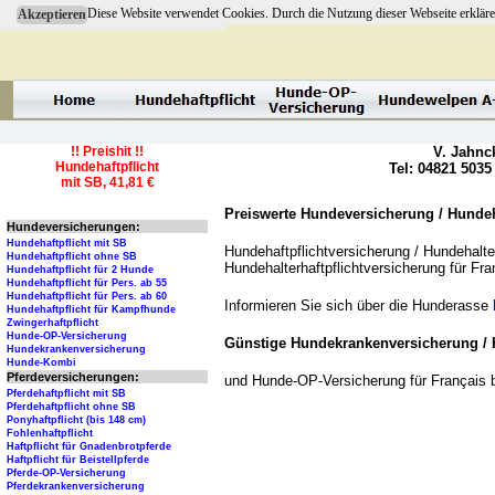
Diese Website verwendet Cookies. Durch die Nutzung dieser Webseite erkläre
Akzeptieren
!! Preishit !!
V. Jahnc
Hundehaftpflicht
Tel: 04821 5035
mit SB, 41,81 €
Preiswerte Hundeversicherung / Hundeha
Hundeversicherungen:
Hundehaftpflicht mit SB
Hundehaftpflichtversicherung / Hundehalter
Hundehaftpflicht ohne SB
Hundehalterhaftpflichtversicherung für Fr
Hundehaftpflicht für 2 Hunde
Hundehaftpflicht für Pers. ab 55
Hundehaftpflicht für Pers. ab 60
Informieren Sie sich über die Hunderasse
Hundehaftpflicht für Kampfhunde
Zwingerhaftpflicht
Hunde-OP-Versicherung
Günstige Hundekrankenversicherung / 
Hundekrankenversicherung
Hunde-Kombi
Pferdeversicherungen:
und Hunde-OP-Versicherung für Français 
Pferdehaftpflicht mit SB
Pferdehaftpflicht ohne SB
Ponyhaftpflicht (bis 148 cm)
Fohlenhaftpflicht
Haftpflicht für Gnadenbrotpferde
Haftpflicht für Beistellpferde
Pferde-OP-Versicherung
Pferdekrankenversicherung