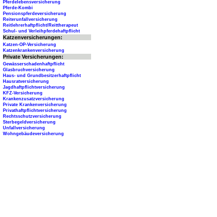
Pferdelebensversicherung
Pferde-Kombi
Pensionspferdeversicherung
Reiterunfallversicherung
Reitlehrerhaftpflicht/Reittherapeut
Schul- und Verleihpferdehaftpflicht
Katzenversicherungen:
Katzen-OP-Versicherung
Katzenkrankenversicherung
Private Versicherungen:
Gewässerschadenhaftpflicht
Glasbruchversicherung
Haus- und Grundbesitzerhaftpflicht
Hausratversicherung
Jagdhaftpflichtversicherung
KFZ-Versicherung
Krankenzusatzversicherung
Private Krankenversicherung
Privathaftpflichtversicherung
Rechtsschutzversicherung
Sterbegeldversicherung
Unfallversicherung
Wohngebäudeversicherung