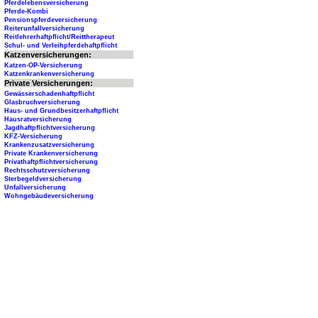
Pferdelebensversicherung
Pferde-Kombi
Pensionspferdeversicherung
Reiterunfallversicherung
Reitlehrerhaftpflicht/Reittherapeut
Schul- und Verleihpferdehaftpflicht
Katzenversicherungen:
Katzen-OP-Versicherung
Katzenkrankenversicherung
Private Versicherungen:
Gewässerschadenhaftpflicht
Glasbruchversicherung
Haus- und Grundbesitzerhaftpflicht
Hausratversicherung
Jagdhaftpflichtversicherung
KFZ-Versicherung
Krankenzusatzversicherung
Private Krankenversicherung
Privathaftpflichtversicherung
Rechtsschutzversicherung
Sterbegeldversicherung
Unfallversicherung
Wohngebäudeversicherung