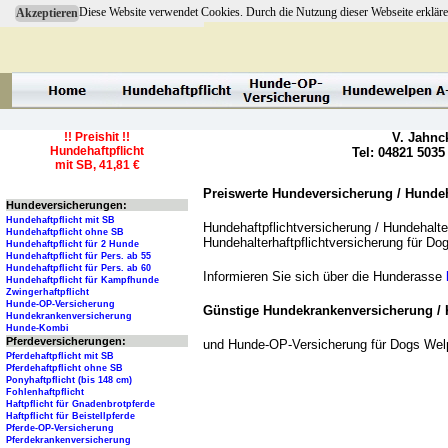
Diese Website verwendet Cookies. Durch die Nutzung dieser Webseite erkläre
Akzeptieren
!! Preishit !!
V. Jahnc
Hundehaftpflicht
Tel: 04821 5035
mit SB, 41,81 €
Preiswerte Hundeversicherung / Hundeha
Hundeversicherungen:
Hundehaftpflicht mit SB
Hundehaftpflichtversicherung / Hundehalter
Hundehaftpflicht ohne SB
Hundehalterhaftpflichtversicherung für D
Hundehaftpflicht für 2 Hunde
Hundehaftpflicht für Pers. ab 55
Hundehaftpflicht für Pers. ab 60
Informieren Sie sich über die Hunderasse
Hundehaftpflicht für Kampfhunde
Zwingerhaftpflicht
Hunde-OP-Versicherung
Günstige Hundekrankenversicherung / 
Hundekrankenversicherung
Hunde-Kombi
Pferdeversicherungen:
und Hunde-OP-Versicherung für Dogs Wel
Pferdehaftpflicht mit SB
Pferdehaftpflicht ohne SB
Ponyhaftpflicht (bis 148 cm)
Fohlenhaftpflicht
Haftpflicht für Gnadenbrotpferde
Haftpflicht für Beistellpferde
Pferde-OP-Versicherung
Pferdekrankenversicherung