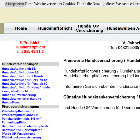
Diese Website verwendet Cookies. Durch die Nutzung dieser Webseite erkläre
Akzeptieren
!! Preishit !!
V. Jahnc
Hundehaftpflicht
Tel: 04821 5035
mit SB, 41,81 €
Preiswerte Hundeversicherung / Hundeha
Hundeversicherungen:
Hundehaftpflicht mit SB
Hundehaftpflichtversicherung / Hundehalter
Hundehaftpflicht ohne SB
Hundehalterhaftpflichtversicherung für D
Hundehaftpflicht für 2 Hunde
Hundehaftpflicht für Pers. ab 55
Hundehaftpflicht für Pers. ab 60
Informieren Sie sich über die Hunderasse
Hundehaftpflicht für Kampfhunde
Zwingerhaftpflicht
Hunde-OP-Versicherung
Günstige Hundekrankenversicherung / 
Hundekrankenversicherung
Hunde-Kombi
Pferdeversicherungen:
und Hunde-OP-Versicherung für Deerhoun
Pferdehaftpflicht mit SB
Pferdehaftpflicht ohne SB
Ponyhaftpflicht (bis 148 cm)
Fohlenhaftpflicht
Haftpflicht für Gnadenbrotpferde
Haftpflicht für Beistellpferde
Pferde-OP-Versicherung
Pferdekrankenversicherung