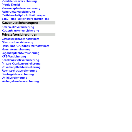
Pferdelebensversicherung
Pferde-Kombi
Pensionspferdeversicherung
Reiterunfallversicherung
Reitlehrerhaftpflicht/Reittherapeut
Schul- und Verleihpferdehaftpflicht
Katzenversicherungen:
Katzen-OP-Versicherung
Katzenkrankenversicherung
Private Versicherungen:
Gewässerschadenhaftpflicht
Glasbruchversicherung
Haus- und Grundbesitzerhaftpflicht
Hausratversicherung
Jagdhaftpflichtversicherung
KFZ-Versicherung
Krankenzusatzversicherung
Private Krankenversicherung
Privathaftpflichtversicherung
Rechtsschutzversicherung
Sterbegeldversicherung
Unfallversicherung
Wohngebäudeversicherung