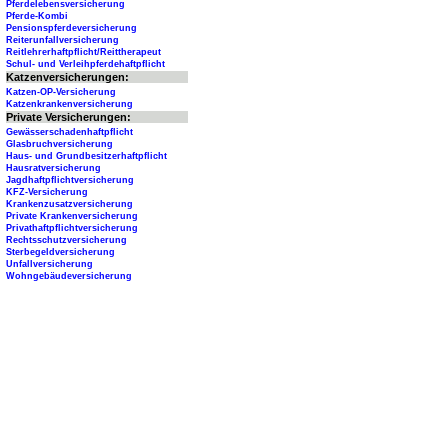
Pferdelebensversicherung
Pferde-Kombi
Pensionspferdeversicherung
Reiterunfallversicherung
Reitlehrerhaftpflicht/Reittherapeut
Schul- und Verleihpferdehaftpflicht
Katzenversicherungen:
Katzen-OP-Versicherung
Katzenkrankenversicherung
Private Versicherungen:
Gewässerschadenhaftpflicht
Glasbruchversicherung
Haus- und Grundbesitzerhaftpflicht
Hausratversicherung
Jagdhaftpflichtversicherung
KFZ-Versicherung
Krankenzusatzversicherung
Private Krankenversicherung
Privathaftpflichtversicherung
Rechtsschutzversicherung
Sterbegeldversicherung
Unfallversicherung
Wohngebäudeversicherung