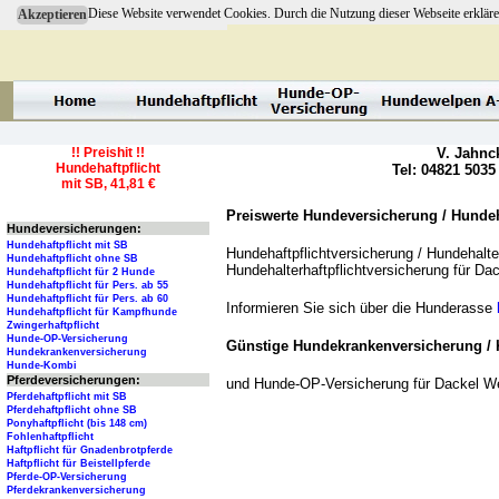
Diese Website verwendet Cookies. Durch die Nutzung dieser Webseite erkläre
Akzeptieren
!! Preishit !!
V. Jahnc
Hundehaftpflicht
Tel: 04821 5035
mit SB, 41,81 €
Preiswerte Hundeversicherung / Hundeha
Hundeversicherungen:
Hundehaftpflicht mit SB
Hundehaftpflichtversicherung / Hundehalter
Hundehaftpflicht ohne SB
Hundehalterhaftpflichtversicherung für Da
Hundehaftpflicht für 2 Hunde
Hundehaftpflicht für Pers. ab 55
Hundehaftpflicht für Pers. ab 60
Informieren Sie sich über die Hunderasse
Hundehaftpflicht für Kampfhunde
Zwingerhaftpflicht
Hunde-OP-Versicherung
Günstige Hundekrankenversicherung / 
Hundekrankenversicherung
Hunde-Kombi
Pferdeversicherungen:
und Hunde-OP-Versicherung für Dackel W
Pferdehaftpflicht mit SB
Pferdehaftpflicht ohne SB
Ponyhaftpflicht (bis 148 cm)
Fohlenhaftpflicht
Haftpflicht für Gnadenbrotpferde
Haftpflicht für Beistellpferde
Pferde-OP-Versicherung
Pferdekrankenversicherung