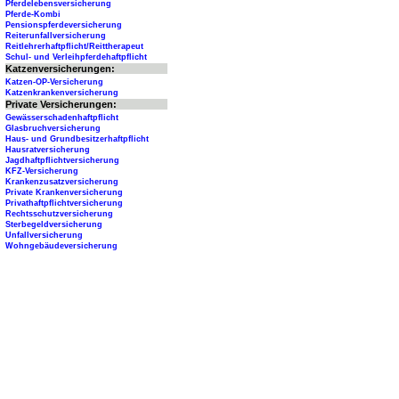
Pferdelebensversicherung
Pferde-Kombi
Pensionspferdeversicherung
Reiterunfallversicherung
Reitlehrerhaftpflicht/Reittherapeut
Schul- und Verleihpferdehaftpflicht
Katzenversicherungen:
Katzen-OP-Versicherung
Katzenkrankenversicherung
Private Versicherungen:
Gewässerschadenhaftpflicht
Glasbruchversicherung
Haus- und Grundbesitzerhaftpflicht
Hausratversicherung
Jagdhaftpflichtversicherung
KFZ-Versicherung
Krankenzusatzversicherung
Private Krankenversicherung
Privathaftpflichtversicherung
Rechtsschutzversicherung
Sterbegeldversicherung
Unfallversicherung
Wohngebäudeversicherung