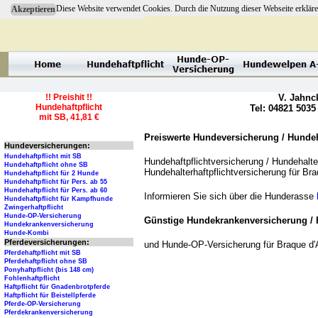
Diese Website verwendet Cookies. Durch die Nutzung dieser Webseite erkläre
Akzeptieren
!! Preishit !!
V. Jahnc
Hundehaftpflicht
Tel: 04821 5035
mit SB, 41,81 €
Preiswerte Hundeversicherung / Hundeha
Hundeversicherungen:
Hundehaftpflicht mit SB
Hundehaftpflichtversicherung / Hundehalter
Hundehaftpflicht ohne SB
Hundehalterhaftpflichtversicherung für B
Hundehaftpflicht für 2 Hunde
Hundehaftpflicht für Pers. ab 55
Hundehaftpflicht für Pers. ab 60
Informieren Sie sich über die Hunderasse
Hundehaftpflicht für Kampfhunde
Zwingerhaftpflicht
Hunde-OP-Versicherung
Günstige Hundekrankenversicherung / 
Hundekrankenversicherung
Hunde-Kombi
Pferdeversicherungen:
und Hunde-OP-Versicherung für Braque d
Pferdehaftpflicht mit SB
Pferdehaftpflicht ohne SB
Ponyhaftpflicht (bis 148 cm)
Fohlenhaftpflicht
Haftpflicht für Gnadenbrotpferde
Haftpflicht für Beistellpferde
Pferde-OP-Versicherung
Pferdekrankenversicherung