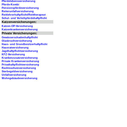
Pferdelebensversicherung
Pferde-Kombi
Pensionspferdeversicherung
Reiterunfallversicherung
Reitlehrerhaftpflicht/Reittherapeut
Schul- und Verleihpferdehaftpflicht
Katzenversicherungen:
Katzen-OP-Versicherung
Katzenkrankenversicherung
Private Versicherungen:
Gewässerschadenhaftpflicht
Glasbruchversicherung
Haus- und Grundbesitzerhaftpflicht
Hausratversicherung
Jagdhaftpflichtversicherung
KFZ-Versicherung
Krankenzusatzversicherung
Private Krankenversicherung
Privathaftpflichtversicherung
Rechtsschutzversicherung
Sterbegeldversicherung
Unfallversicherung
Wohngebäudeversicherung