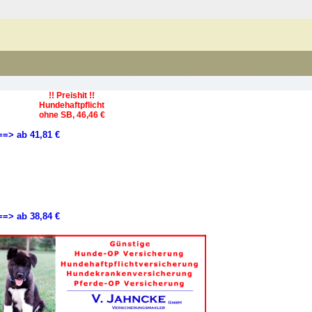
!! Preishit !!
Hundehaftpflicht
ohne SB, 46,46 €
==> ab 41,81 €
==> ab 38,84 €