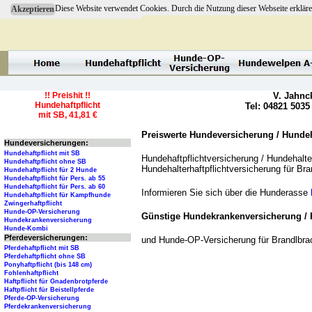
Diese Website verwendet Cookies. Durch die Nutzung dieser Webseite erkläre
Akzeptieren
!! Preishit !!
V. Jahnc
Hundehaftpflicht
Tel: 04821 5035
mit SB, 41,81 €
Preiswerte Hundeversicherung / Hundeha
Hundeversicherungen:
Hundehaftpflicht mit SB
Hundehaftpflichtversicherung / Hundehalter
Hundehaftpflicht ohne SB
Hundehalterhaftpflichtversicherung für Br
Hundehaftpflicht für 2 Hunde
Hundehaftpflicht für Pers. ab 55
Hundehaftpflicht für Pers. ab 60
Informieren Sie sich über die Hunderasse
Hundehaftpflicht für Kampfhunde
Zwingerhaftpflicht
Hunde-OP-Versicherung
Günstige Hundekrankenversicherung / 
Hundekrankenversicherung
Hunde-Kombi
Pferdeversicherungen:
und Hunde-OP-Versicherung für Brandlbr
Pferdehaftpflicht mit SB
Pferdehaftpflicht ohne SB
Ponyhaftpflicht (bis 148 cm)
Fohlenhaftpflicht
Haftpflicht für Gnadenbrotpferde
Haftpflicht für Beistellpferde
Pferde-OP-Versicherung
Pferdekrankenversicherung