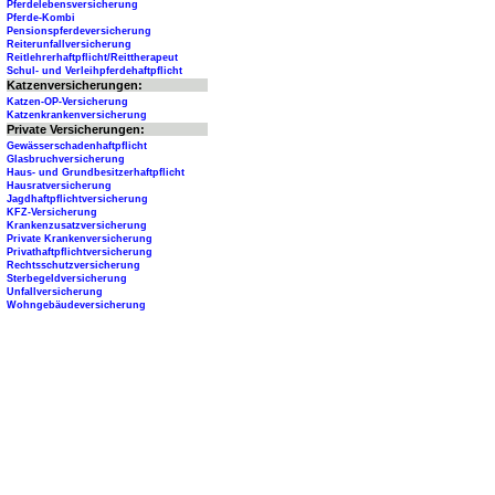
Pferdelebensversicherung
Pferde-Kombi
Pensionspferdeversicherung
Reiterunfallversicherung
Reitlehrerhaftpflicht/Reittherapeut
Schul- und Verleihpferdehaftpflicht
Katzenversicherungen:
Katzen-OP-Versicherung
Katzenkrankenversicherung
Private Versicherungen:
Gewässerschadenhaftpflicht
Glasbruchversicherung
Haus- und Grundbesitzerhaftpflicht
Hausratversicherung
Jagdhaftpflichtversicherung
KFZ-Versicherung
Krankenzusatzversicherung
Private Krankenversicherung
Privathaftpflichtversicherung
Rechtsschutzversicherung
Sterbegeldversicherung
Unfallversicherung
Wohngebäudeversicherung