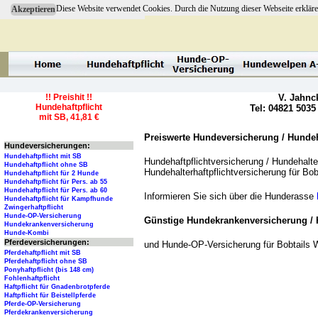
Diese Website verwendet Cookies. Durch die Nutzung dieser Webseite erkläre
Akzeptieren
!! Preishit !!
V. Jahnc
Hundehaftpflicht
Tel: 04821 5035
mit SB, 41,81 €
Preiswerte Hundeversicherung / Hundeha
Hundeversicherungen:
Hundehaftpflicht mit SB
Hundehaftpflichtversicherung / Hundehalter
Hundehaftpflicht ohne SB
Hundehalterhaftpflichtversicherung für Bo
Hundehaftpflicht für 2 Hunde
Hundehaftpflicht für Pers. ab 55
Hundehaftpflicht für Pers. ab 60
Informieren Sie sich über die Hunderasse
Hundehaftpflicht für Kampfhunde
Zwingerhaftpflicht
Hunde-OP-Versicherung
Günstige Hundekrankenversicherung / 
Hundekrankenversicherung
Hunde-Kombi
Pferdeversicherungen:
und Hunde-OP-Versicherung für Bobtails 
Pferdehaftpflicht mit SB
Pferdehaftpflicht ohne SB
Ponyhaftpflicht (bis 148 cm)
Fohlenhaftpflicht
Haftpflicht für Gnadenbrotpferde
Haftpflicht für Beistellpferde
Pferde-OP-Versicherung
Pferdekrankenversicherung