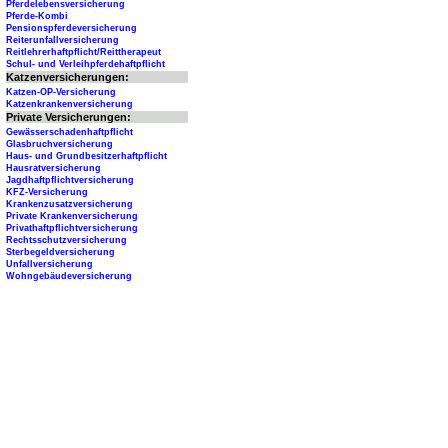
Pferdelebensversicherung
Pferde-Kombi
Pensionspferdeversicherung
Reiterunfallversicherung
Reitlehrerhaftpflicht/Reittherapeut
Schul- und Verleihpferdehaftpflicht
Katzenversicherungen:
Katzen-OP-Versicherung
Katzenkrankenversicherung
Private Versicherungen:
Gewässerschadenhaftpflicht
Glasbruchversicherung
Haus- und Grundbesitzerhaftpflicht
Hausratversicherung
Jagdhaftpflichtversicherung
KFZ-Versicherung
Krankenzusatzversicherung
Private Krankenversicherung
Privathaftpflichtversicherung
Rechtsschutzversicherung
Sterbegeldversicherung
Unfallversicherung
Wohngebäudeversicherung