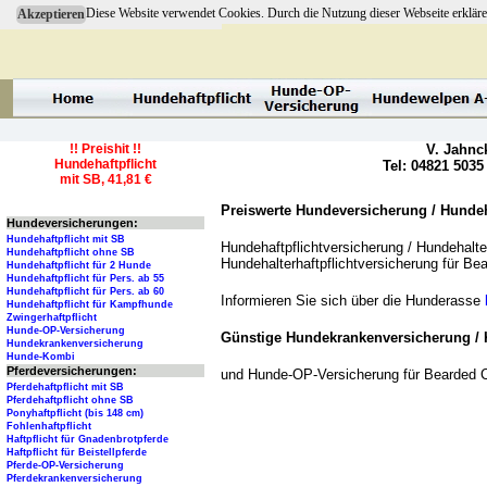
Diese Website verwendet Cookies. Durch die Nutzung dieser Webseite erkläre
Akzeptieren
!! Preishit !!
V. Jahnc
Hundehaftpflicht
Tel: 04821 5035
mit SB, 41,81 €
Preiswerte Hundeversicherung / Hundeha
Hundeversicherungen:
Hundehaftpflicht mit SB
Hundehaftpflichtversicherung / Hundehalter
Hundehaftpflicht ohne SB
Hundehalterhaftpflichtversicherung für Be
Hundehaftpflicht für 2 Hunde
Hundehaftpflicht für Pers. ab 55
Hundehaftpflicht für Pers. ab 60
Informieren Sie sich über die Hunderasse
Hundehaftpflicht für Kampfhunde
Zwingerhaftpflicht
Hunde-OP-Versicherung
Günstige Hundekrankenversicherung / 
Hundekrankenversicherung
Hunde-Kombi
Pferdeversicherungen:
und Hunde-OP-Versicherung für Bearded C
Pferdehaftpflicht mit SB
Pferdehaftpflicht ohne SB
Ponyhaftpflicht (bis 148 cm)
Fohlenhaftpflicht
Haftpflicht für Gnadenbrotpferde
Haftpflicht für Beistellpferde
Pferde-OP-Versicherung
Pferdekrankenversicherung