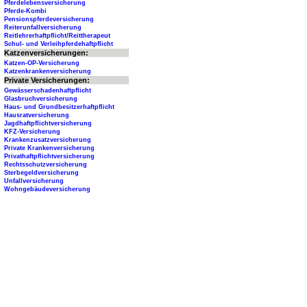
Pferdelebensversicherung
Pferde-Kombi
Pensionspferdeversicherung
Reiterunfallversicherung
Reitlehrerhaftpflicht/Reittherapeut
Schul- und Verleihpferdehaftpflicht
Katzenversicherungen:
Katzen-OP-Versicherung
Katzenkrankenversicherung
Private Versicherungen:
Gewässerschadenhaftpflicht
Glasbruchversicherung
Haus- und Grundbesitzerhaftpflicht
Hausratversicherung
Jagdhaftpflichtversicherung
KFZ-Versicherung
Krankenzusatzversicherung
Private Krankenversicherung
Privathaftpflichtversicherung
Rechtsschutzversicherung
Sterbegeldversicherung
Unfallversicherung
Wohngebäudeversicherung