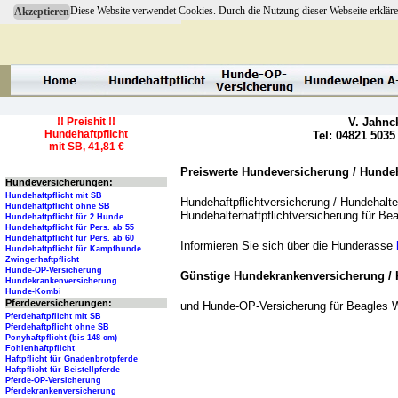
Diese Website verwendet Cookies. Durch die Nutzung dieser Webseite erkläre
Akzeptieren
!! Preishit !!
V. Jahnc
Hundehaftpflicht
Tel: 04821 5035
mit SB, 41,81 €
Preiswerte Hundeversicherung / Hundeha
Hundeversicherungen:
Hundehaftpflicht mit SB
Hundehaftpflichtversicherung / Hundehalter
Hundehaftpflicht ohne SB
Hundehalterhaftpflichtversicherung für Be
Hundehaftpflicht für 2 Hunde
Hundehaftpflicht für Pers. ab 55
Hundehaftpflicht für Pers. ab 60
Informieren Sie sich über die Hunderasse
Hundehaftpflicht für Kampfhunde
Zwingerhaftpflicht
Hunde-OP-Versicherung
Günstige Hundekrankenversicherung / 
Hundekrankenversicherung
Hunde-Kombi
Pferdeversicherungen:
und Hunde-OP-Versicherung für Beagles 
Pferdehaftpflicht mit SB
Pferdehaftpflicht ohne SB
Ponyhaftpflicht (bis 148 cm)
Fohlenhaftpflicht
Haftpflicht für Gnadenbrotpferde
Haftpflicht für Beistellpferde
Pferde-OP-Versicherung
Pferdekrankenversicherung