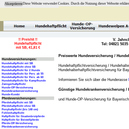
Diese Website verwendet Cookies. Durch die Nutzung dieser Webseite erkläre
Akzeptieren
!! Preishit !!
V. Jahnc
Hundehaftpflicht
Tel: 04821 5035
mit SB, 41,81 €
Preiswerte Hundeversicherung / Hundeha
Hundeversicherungen:
Hundehaftpflicht mit SB
Hundehaftpflichtversicherung / Hundehalter
Hundehaftpflicht ohne SB
Hundehalterhaftpflichtversicherung für B
Hundehaftpflicht für 2 Hunde
Hundehaftpflicht für Pers. ab 55
Hundehaftpflicht für Pers. ab 60
Informieren Sie sich über die Hunderasse
Hundehaftpflicht für Kampfhunde
Zwingerhaftpflicht
Hunde-OP-Versicherung
Günstige Hundekrankenversicherung / 
Hundekrankenversicherung
Hunde-Kombi
Pferdeversicherungen:
und Hunde-OP-Versicherung für Bayerisc
Pferdehaftpflicht mit SB
Pferdehaftpflicht ohne SB
Ponyhaftpflicht (bis 148 cm)
Fohlenhaftpflicht
Haftpflicht für Gnadenbrotpferde
Haftpflicht für Beistellpferde
Pferde-OP-Versicherung
Pferdekrankenversicherung