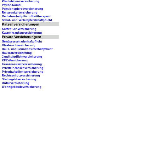
Pferdelebensversicherung
Pferde-Kombi
Pensionspferdeversicherung
Reiterunfallversicherung
Reitlehrerhaftpflicht/Reittherapeut
Schul- und Verleihpferdehaftpflicht
Katzenversicherungen:
Katzen-OP-Versicherung
Katzenkrankenversicherung
Private Versicherungen:
Gewässerschadenhaftpflicht
Glasbruchversicherung
Haus- und Grundbesitzerhaftpflicht
Hausratversicherung
Jagdhaftpflichtversicherung
KFZ-Versicherung
Krankenzusatzversicherung
Private Krankenversicherung
Privathaftpflichtversicherung
Rechtsschutzversicherung
Sterbegeldversicherung
Unfallversicherung
Wohngebäudeversicherung