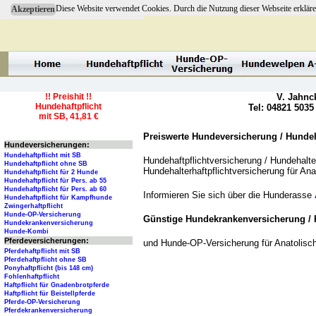
Diese Website verwendet Cookies. Durch die Nutzung dieser Webseite erkläre
Akzeptieren
!! Preishit !!
V. Jahnc
Hundehaftpflicht
Tel: 04821 5035
mit SB, 41,81 €
Preiswerte Hundeversicherung / Hundeha
Hundeversicherungen:
Hundehaftpflicht mit SB
Hundehaftpflichtversicherung / Hundehalter
Hundehaftpflicht ohne SB
Hundehalterhaftpflichtversicherung für An
Hundehaftpflicht für 2 Hunde
Hundehaftpflicht für Pers. ab 55
Hundehaftpflicht für Pers. ab 60
Informieren Sie sich über die Hunderasse
Hundehaftpflicht für Kampfhunde
Zwingerhaftpflicht
Hunde-OP-Versicherung
Günstige Hundekrankenversicherung / 
Hundekrankenversicherung
Hunde-Kombi
Pferdeversicherungen:
und Hunde-OP-Versicherung für Anatolisc
Pferdehaftpflicht mit SB
Pferdehaftpflicht ohne SB
Ponyhaftpflicht (bis 148 cm)
Fohlenhaftpflicht
Haftpflicht für Gnadenbrotpferde
Haftpflicht für Beistellpferde
Pferde-OP-Versicherung
Pferdekrankenversicherung