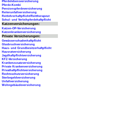
Pferdelebensversicherung
Pferde-Kombi
Pensionspferdeversicherung
Reiterunfallversicherung
Reitlehrerhaftpflicht/Reittherapeut
Schul- und Verleihpferdehaftpflicht
Katzenversicherungen:
Katzen-OP-Versicherung
Katzenkrankenversicherung
Private Versicherungen:
Gewässerschadenhaftpflicht
Glasbruchversicherung
Haus- und Grundbesitzerhaftpflicht
Hausratversicherung
Jagdhaftpflichtversicherung
KFZ-Versicherung
Krankenzusatzversicherung
Private Krankenversicherung
Privathaftpflichtversicherung
Rechtsschutzversicherung
Sterbegeldversicherung
Unfallversicherung
Wohngebäudeversicherung