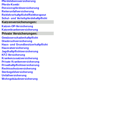
Pferdelebensversicherung
Pferde-Kombi
Pensionspferdeversicherung
Reiterunfallversicherung
Reitlehrerhaftpflicht/Reittherapeut
Schul- und Verleihpferdehaftpflicht
Katzenversicherungen:
Katzen-OP-Versicherung
Katzenkrankenversicherung
Private Versicherungen:
Gewässerschadenhaftpflicht
Glasbruchversicherung
Haus- und Grundbesitzerhaftpflicht
Hausratversicherung
Jagdhaftpflichtversicherung
KFZ-Versicherung
Krankenzusatzversicherung
Private Krankenversicherung
Privathaftpflichtversicherung
Rechtsschutzversicherung
Sterbegeldversicherung
Unfallversicherung
Wohngebäudeversicherung