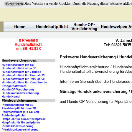
Diese Website verwendet Cookies. Durch die Nutzung dieser Webseite erkläre
Akzeptieren
!! Preishit !!
V. Jahnc
Hundehaftpflicht
Tel: 04821 5035
mit SB, 41,81 €
Preiswerte Hundeversicherung / Hundeha
Hundeversicherungen:
Hundehaftpflicht mit SB
Hundehaftpflichtversicherung / Hundehalter
Hundehaftpflicht ohne SB
Hundehalterhaftpflichtversicherung für A
Hundehaftpflicht für 2 Hunde
Hundehaftpflicht für Pers. ab 55
Hundehaftpflicht für Pers. ab 60
Informieren Sie sich über die Hunderasse
Hundehaftpflicht für Kampfhunde
Zwingerhaftpflicht
Hunde-OP-Versicherung
Günstige Hundekrankenversicherung / 
Hundekrankenversicherung
Hunde-Kombi
Pferdeversicherungen:
und Hunde-OP-Versicherung für Alpenlän
Pferdehaftpflicht mit SB
Pferdehaftpflicht ohne SB
Ponyhaftpflicht (bis 148 cm)
Fohlenhaftpflicht
Haftpflicht für Gnadenbrotpferde
Haftpflicht für Beistellpferde
Pferde-OP-Versicherung
Pferdekrankenversicherung