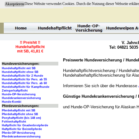
Diese Website verwendet Cookies. Durch die Nutzung dieser Webseite erkläre
Akzeptieren
!! Preishit !!
V. Jahnc
Hundehaftpflicht
Tel: 04821 5035
mit SB, 41,81 €
Preiswerte Hundeversicherung / Hundeha
Hundeversicherungen:
Hundehaftpflicht mit SB
Hundehaftpflichtversicherung / Hundehalter
Hundehaftpflicht ohne SB
Hundehalterhaftpflichtversicherung für A
Hundehaftpflicht für 2 Hunde
Hundehaftpflicht für Pers. ab 55
Hundehaftpflicht für Pers. ab 60
Informieren Sie sich über die Hunderasse
Hundehaftpflicht für Kampfhunde
Zwingerhaftpflicht
Hunde-OP-Versicherung
Günstige Hundekrankenversicherung / 
Hundekrankenversicherung
Hunde-Kombi
Pferdeversicherungen:
und Hunde-OP-Versicherung für Alaskan 
Pferdehaftpflicht mit SB
Pferdehaftpflicht ohne SB
Ponyhaftpflicht (bis 148 cm)
Fohlenhaftpflicht
Haftpflicht für Gnadenbrotpferde
Haftpflicht für Beistellpferde
Pferde-OP-Versicherung
Pferdekrankenversicherung