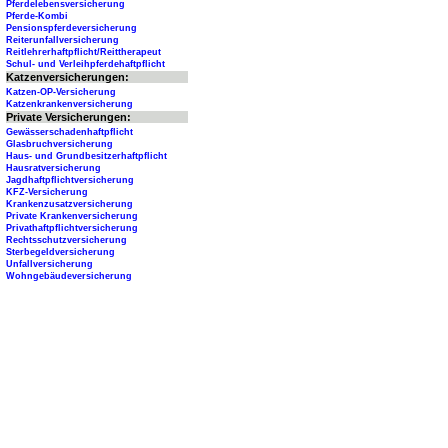
Pferdelebensversicherung
Pferde-Kombi
Pensionspferdeversicherung
Reiterunfallversicherung
Reitlehrerhaftpflicht/Reittherapeut
Schul- und Verleihpferdehaftpflicht
Katzenversicherungen:
Katzen-OP-Versicherung
Katzenkrankenversicherung
Private Versicherungen:
Gewässerschadenhaftpflicht
Glasbruchversicherung
Haus- und Grundbesitzerhaftpflicht
Hausratversicherung
Jagdhaftpflichtversicherung
KFZ-Versicherung
Krankenzusatzversicherung
Private Krankenversicherung
Privathaftpflichtversicherung
Rechtsschutzversicherung
Sterbegeldversicherung
Unfallversicherung
Wohngebäudeversicherung