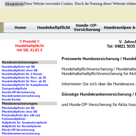
Diese Website verwendet Cookies. Durch die Nutzung dieser Webseite erkläre
Akzeptieren
!! Preishit !!
V. Jahnc
Hundehaftpflicht
Tel: 04821 5035
mit SB, 41,81 €
Preiswerte Hundeversicherung / Hundeha
Hundeversicherungen:
Hundehaftpflicht mit SB
Hundehaftpflichtversicherung / Hundehalter
Hundehaftpflicht ohne SB
Hundehalterhaftpflichtversicherung für Ak
Hundehaftpflicht für 2 Hunde
Hundehaftpflicht für Pers. ab 55
Hundehaftpflicht für Pers. ab 60
Informieren Sie sich über die Hunderasse
Hundehaftpflicht für Kampfhunde
Zwingerhaftpflicht
Hunde-OP-Versicherung
Günstige Hundekrankenversicherung / 
Hundekrankenversicherung
Hunde-Kombi
Pferdeversicherungen:
und Hunde-OP-Versicherung für Akita Inu
Pferdehaftpflicht mit SB
Pferdehaftpflicht ohne SB
Ponyhaftpflicht (bis 148 cm)
Fohlenhaftpflicht
Haftpflicht für Gnadenbrotpferde
Haftpflicht für Beistellpferde
Pferde-OP-Versicherung
Pferdekrankenversicherung