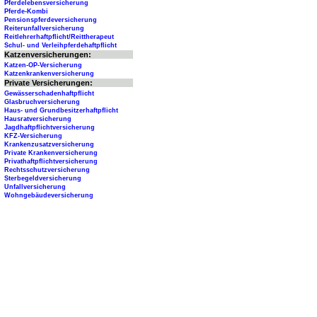
Pferdelebensversicherung
Pferde-Kombi
Pensionspferdeversicherung
Reiterunfallversicherung
Reitlehrerhaftpflicht/Reittherapeut
Schul- und Verleihpferdehaftpflicht
Katzenversicherungen:
Katzen-OP-Versicherung
Katzenkrankenversicherung
Private Versicherungen:
Gewässerschadenhaftpflicht
Glasbruchversicherung
Haus- und Grundbesitzerhaftpflicht
Hausratversicherung
Jagdhaftpflichtversicherung
KFZ-Versicherung
Krankenzusatzversicherung
Private Krankenversicherung
Privathaftpflichtversicherung
Rechtsschutzversicherung
Sterbegeldversicherung
Unfallversicherung
Wohngebäudeversicherung