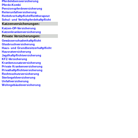
Pferdelebensversicherung
Pferde-Kombi
Pensionspferdeversicherung
Reiterunfallversicherung
Reitlehrerhaftpflicht/Reittherapeut
Schul- und Verleihpferdehaftpflicht
Katzenversicherungen:
Katzen-OP-Versicherung
Katzenkrankenversicherung
Private Versicherungen:
Gewässerschadenhaftpflicht
Glasbruchversicherung
Haus- und Grundbesitzerhaftpflicht
Hausratversicherung
Jagdhaftpflichtversicherung
KFZ-Versicherung
Krankenzusatzversicherung
Private Krankenversicherung
Privathaftpflichtversicherung
Rechtsschutzversicherung
Sterbegeldversicherung
Unfallversicherung
Wohngebäudeversicherung