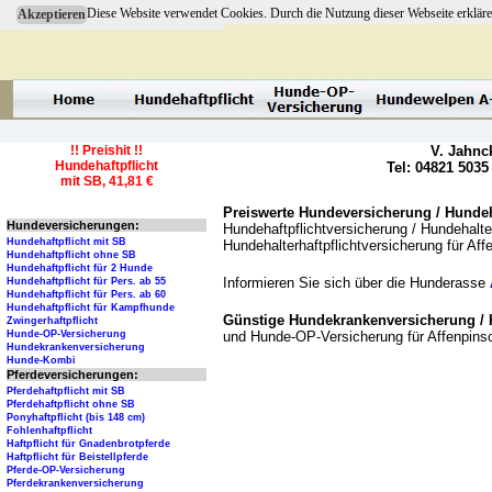
Diese Website verwendet Cookies. Durch die Nutzung dieser Webseite erkläre
Akzeptieren
!! Preishit !!
V. Jahnc
Hundehaftpflicht
Tel: 04821 5035
mit SB, 41,81 €
Preiswerte Hundeversicherung / Hundeha
Hundeversicherungen:
Hundehaftpflichtversicherung / Hundehalter
Hundehaftpflicht mit SB
Hundehalterhaftpflichtversicherung für Af
Hundehaftpflicht ohne SB
Hundehaftpflicht für 2 Hunde
Informieren Sie sich über die Hunderasse
Hundehaftpflicht für Pers. ab 55
Hundehaftpflicht für Pers. ab 60
Hundehaftpflicht für Kampfhunde
Günstige Hundekrankenversicherung / 
Zwingerhaftpflicht
und Hunde-OP-Versicherung für Affenpins
Hunde-OP-Versicherung
Hundekrankenversicherung
Hunde-Kombi
Pferdeversicherungen:
Pferdehaftpflicht mit SB
Pferdehaftpflicht ohne SB
Ponyhaftpflicht (bis 148 cm)
Fohlenhaftpflicht
Haftpflicht für Gnadenbrotpferde
Haftpflicht für Beistellpferde
Pferde-OP-Versicherung
Pferdekrankenversicherung